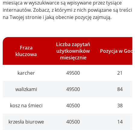
miesiąca w wyszukiwarce są wpisywane przez tysiące
internautów. Zobacz, z którymi z nich powiązane są treści
na Twojej stronie i jaką obecnie pozycję zajmują.
Liczba zapytań
Fraza
użytkowników
Pozycja w Goo
kluczowa
miesięcznie
karcher
49500
21
walizkami
49500
84
kosz na śmieci
40500
38
krzesła biurowe
40500
14