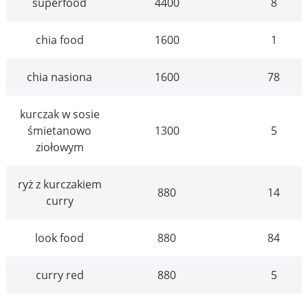
superfood
4400
8
chia food
1600
1
chia nasiona
1600
78
kurczak w sosie
śmietanowo
1300
5
ziołowym
ryż z kurczakiem
880
14
curry
look food
880
84
curry red
880
5