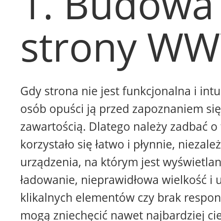
1. Budowa
strony W
Gdy strona nie jest funkcjonalna i intu
osób opuści ją przed zapoznaniem się 
zawartością. Dlatego należy zadbać o 
korzystało się łatwo i płynnie, niezale
urządzenia, na którym jest wyświetla
ładowanie, nieprawidłowa wielkość i 
klikalnych elementów czy brak respon
mogą zniechęcić nawet najbardziej ci