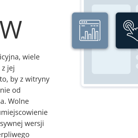
WW
icyjna, wiele
z jej
to, by z witryny
żnie od
na. Wolne
umiejscowienie
sywnej wersji
erpliwego