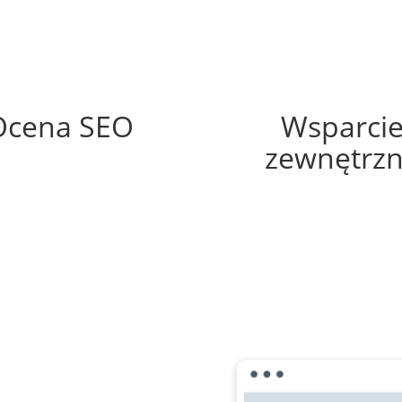
80%
60%
Ocena SEO
Wsparci
zewnętrz