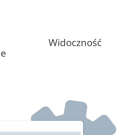
25%
e
Widoczność
ne