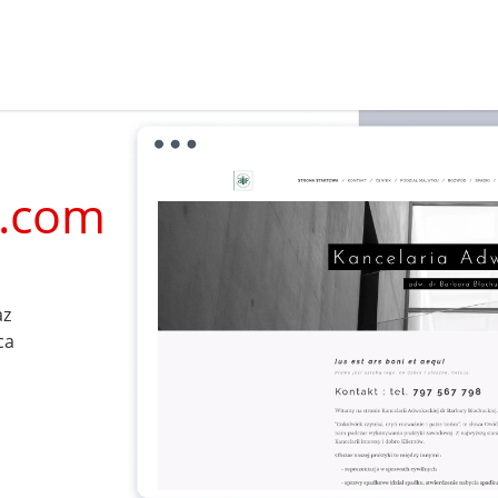
a.com
az
ca