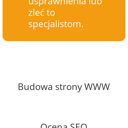
usprawnienia lub
zleć to
specjalistom.
64%
Budowa strony WWW
70%
Ocena SEO