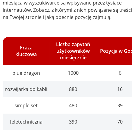
miesiąca w wyszukiwarce są wpisywane przez tysiące
internautów. Zobacz, z którymi z nich powiązane są treści
na Twojej stronie i jaką obecnie pozycję zajmują.
Liczba zapytań
Fraza
użytkowników
Pozycja w Goo
kluczowa
miesięcznie
blue dragon
1000
6
rozwijarka do kabli
880
16
simple set
480
39
teletechniczna
390
70