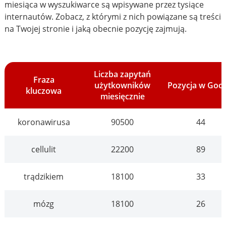
miesiąca w wyszukiwarce są wpisywane przez tysiące
internautów. Zobacz, z którymi z nich powiązane są treści
na Twojej stronie i jaką obecnie pozycję zajmują.
Liczba zapytań
Fraza
użytkowników
Pozycja w Goo
kluczowa
miesięcznie
koronawirusa
90500
44
cellulit
22200
89
trądzikiem
18100
33
mózg
18100
26