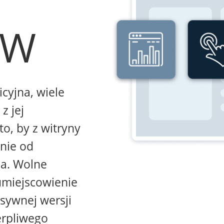
WW
icyjna, wiele
z jej
to, by z witryny
żnie od
na. Wolne
umiejscowienie
sywnej wersji
erpliwego