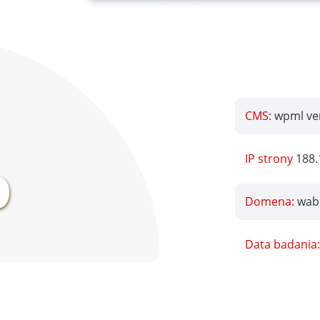
CMS:
wpml ver
%
IP strony
188.
Domena:
wab
Data badania