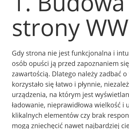
1. Budowa
strony W
Gdy strona nie jest funkcjonalna i intu
osób opuści ją przed zapoznaniem się 
zawartością. Dlatego należy zadbać o 
korzystało się łatwo i płynnie, niezale
urządzenia, na którym jest wyświetla
ładowanie, nieprawidłowa wielkość i 
klikalnych elementów czy brak respon
mogą zniechęcić nawet najbardziej ci