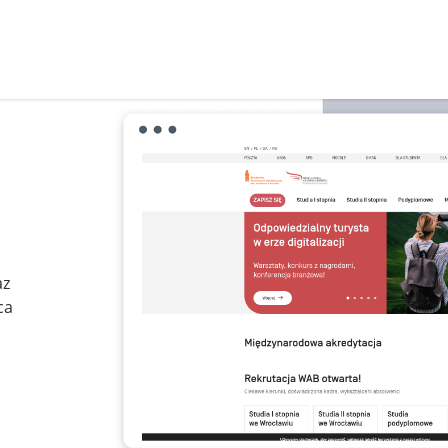
az
ca