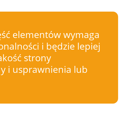
 Część elementów wymaga
nalności i będzie lepiej
akość strony
 i usprawnienia lub