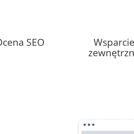
70%
65%
Ocena SEO
Wsparci
zewnętrz