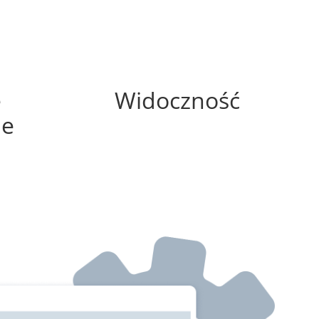
75%
e
Widoczność
ne