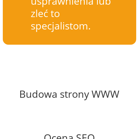
usprawnienia lub
zleć to
specjalistom.
64%
Budowa strony WWW
68%
Ocena SEO