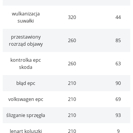
wulkanizacja
320
44
suwałki
przestawiony
260
85
rozrząd objawy
kontrolka epc
260
63
skoda
błąd epc
210
90
volkswagen epc
210
69
ślizganie sprzęgła
210
93
lenart koluszki
210
9