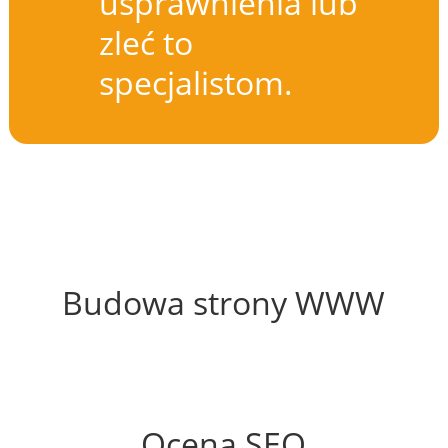
usprawnienia lub
zleć to
specjalistom.
56%
Budowa strony WWW
50%
Ocena SEO