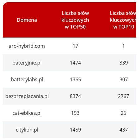
Liczba słów
Liczba słów
Domena
kluczowych
kluczowych
w TOP50
w TOP10
aro-hybrid.com
17
1
bateryjnie.pl
1474
339
batterylabs.pl
1365
307
bezprzeplacania.pl
8374
2767
cat-ebikes.pl
193
25
citylion.pl
1459
437