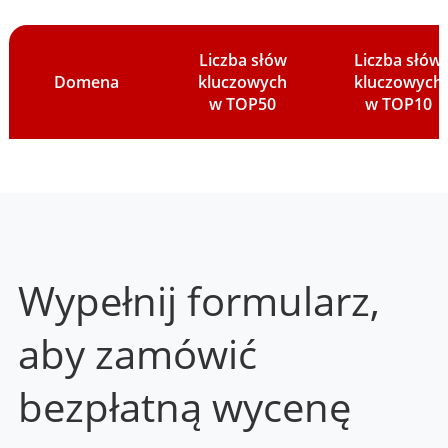
Liczba słów
Liczba słów
Domena
kluczowych
kluczowych
w TOP50
w TOP10
Wypełnij formularz,
aby zamówić
bezpłatną wycenę