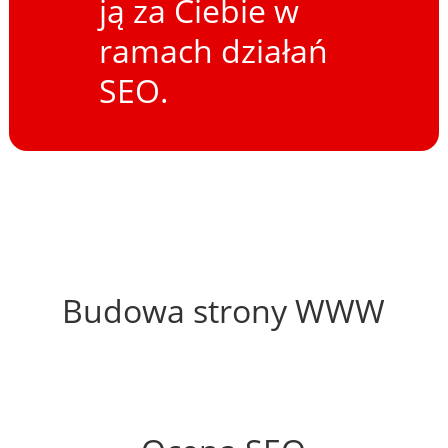
ją za Ciebie w
ramach działań
SEO.
55%
Budowa strony WWW
53%