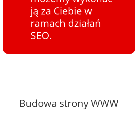
ją za Ciebie w
ramach działań
SEO.
50%
Budowa strony WWW
80%