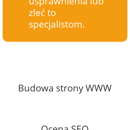
usprawnienia lub
zleć to
specjalistom.
64%
Budowa strony WWW
57%
Ocena SEO