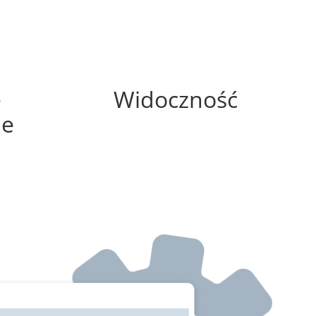
100%
e
Widoczność
ne