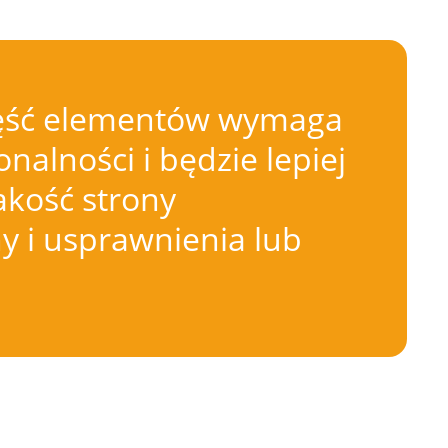
 Część elementów wymaga
nalności i będzie lepiej
akość strony
 i usprawnienia lub