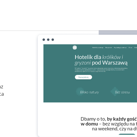
az
ca