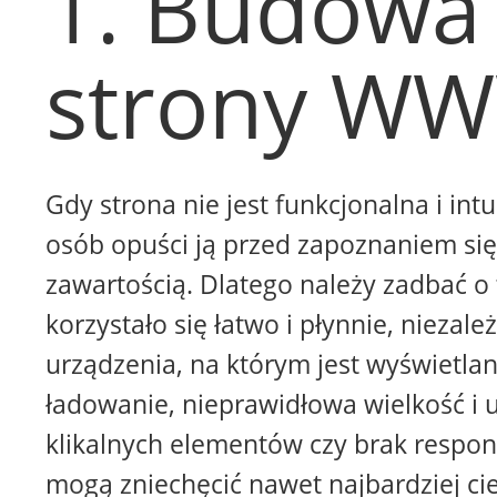
1. Budowa
strony W
Gdy strona nie jest funkcjonalna i intu
osób opuści ją przed zapoznaniem się 
zawartością. Dlatego należy zadbać o 
korzystało się łatwo i płynnie, niezale
urządzenia, na którym jest wyświetla
ładowanie, nieprawidłowa wielkość i 
klikalnych elementów czy brak respon
mogą zniechęcić nawet najbardziej ci