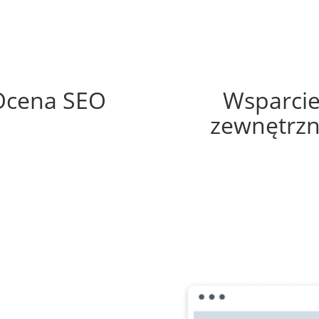
74%
60%
Ocena SEO
Wsparci
zewnętrz