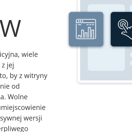
WW
icyjna, wiele
z jej
to, by z witryny
żnie od
na. Wolne
umiejscowienie
sywnej wersji
erpliwego