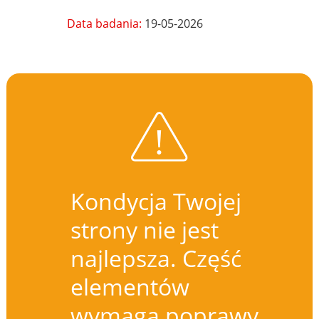
Data badania:
19-05-2026
Kondycja Twojej
strony nie jest
najlepsza. Część
elementów
wymaga poprawy.