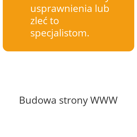
usprawnienia lub
zleć to
specjalistom.
55%
Budowa strony WWW
51%