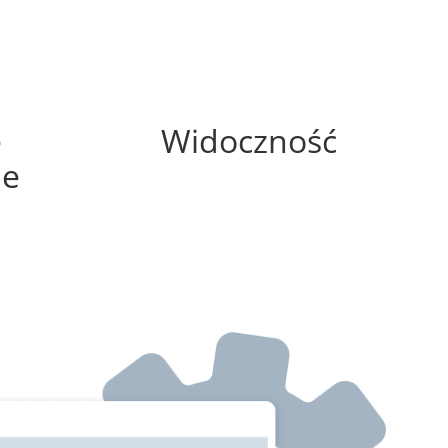
100%
e
Widoczność
ne