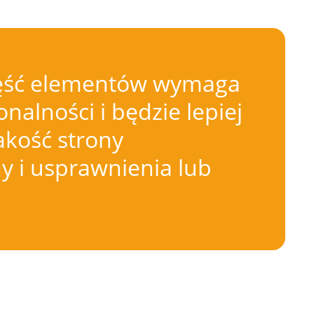
 Część elementów wymaga
nalności i będzie lepiej
akość strony
 i usprawnienia lub