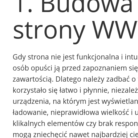
1. Budowa
strony W
Gdy strona nie jest funkcjonalna i intu
osób opuści ją przed zapoznaniem się 
zawartością. Dlatego należy zadbać o 
korzystało się łatwo i płynnie, niezale
urządzenia, na którym jest wyświetla
ładowanie, nieprawidłowa wielkość i 
klikalnych elementów czy brak respon
mogą zniechęcić nawet najbardziej ci