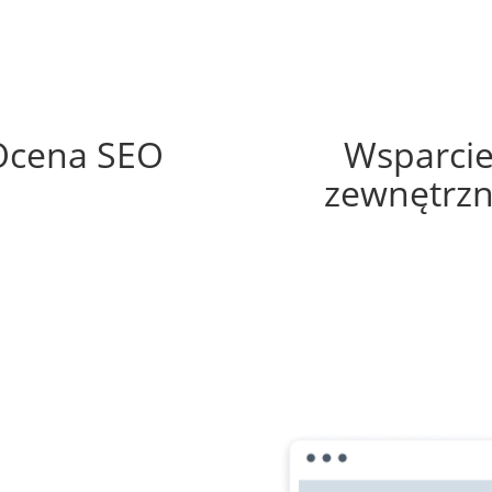
54%
60%
Ocena SEO
Wsparci
zewnętrz