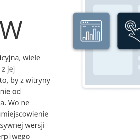
WW
icyjna, wiele
z jej
to, by z witryny
żnie od
na. Wolne
umiejscowienie
sywnej wersji
erpliwego