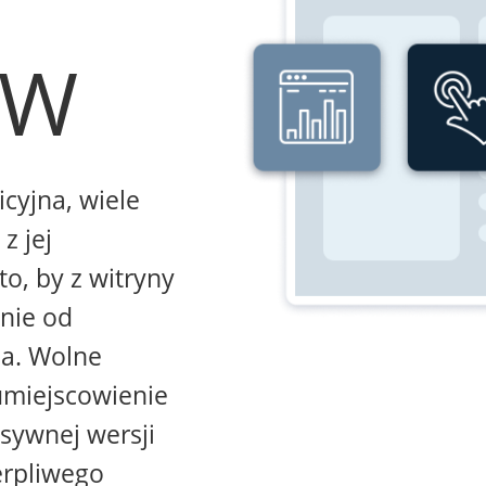
WW
icyjna, wiele
z jej
to, by z witryny
żnie od
na. Wolne
umiejscowienie
sywnej wersji
erpliwego