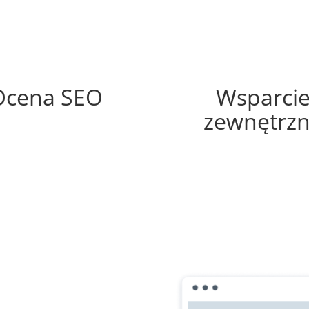
74%
25%
Ocena SEO
Wsparci
zewnętrz