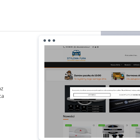
az
ca