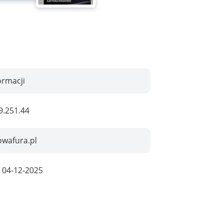
ormacji
9.251.44
owafura.pl
:
04-12-2025