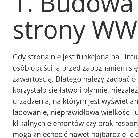
1. Budowa
strony W
Gdy strona nie jest funkcjonalna i intu
osób opuści ją przed zapoznaniem się 
zawartością. Dlatego należy zadbać o 
korzystało się łatwo i płynnie, niezale
urządzenia, na którym jest wyświetla
ładowanie, nieprawidłowa wielkość i 
klikalnych elementów czy brak respon
mogą zniechęcić nawet najbardziej ci