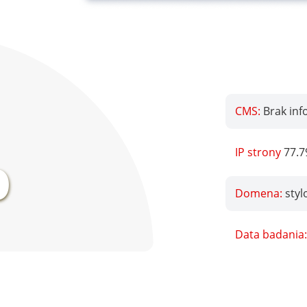
CMS:
Brak inf
%
IP strony
77.7
Domena:
styl
Data badania