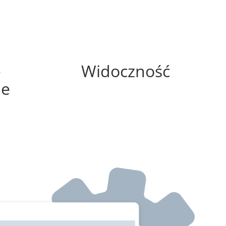
0%
e
Widoczność
ne