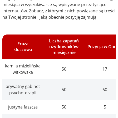
miesiąca w wyszukiwarce są wpisywane przez tysiące
internautów. Zobacz, z którymi z nich powiązane są treści
na Twojej stronie i jaką obecnie pozycję zajmują.
Liczba zapytań
Fraza
użytkowników
Pozycja w Goo
kluczowa
miesięcznie
kamila mizielińska
50
17
witkowska
prywatny gabinet
50
60
psychoterapii
justyna faszcza
50
5