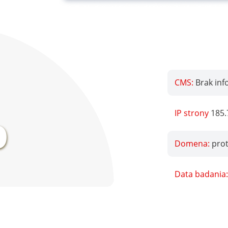
CMS:
Brak inf
%
IP strony
185.
Domena:
pro
Data badania