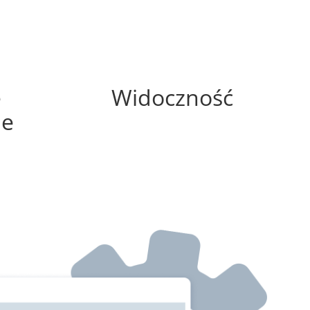
50%
e
Widoczność
ne