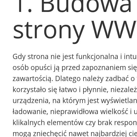
1. Budowa
strony W
Gdy strona nie jest funkcjonalna i intu
osób opuści ją przed zapoznaniem się 
zawartością. Dlatego należy zadbać o 
korzystało się łatwo i płynnie, niezale
urządzenia, na którym jest wyświetla
ładowanie, nieprawidłowa wielkość i 
klikalnych elementów czy brak respon
mogą zniechęcić nawet najbardziej ci