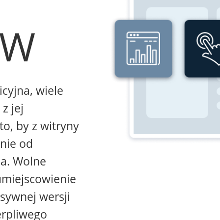
WW
icyjna, wiele
z jej
to, by z witryny
żnie od
na. Wolne
umiejscowienie
sywnej wersji
erpliwego