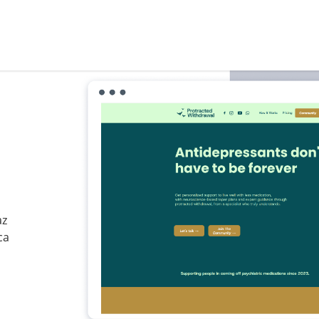
az
ca