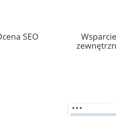
58%
0%
Ocena SEO
Wsparci
zewnętrz