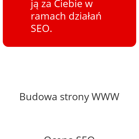
ją za Ciebie w
ramach działań
SEO.
74%
Budowa strony WWW
67%