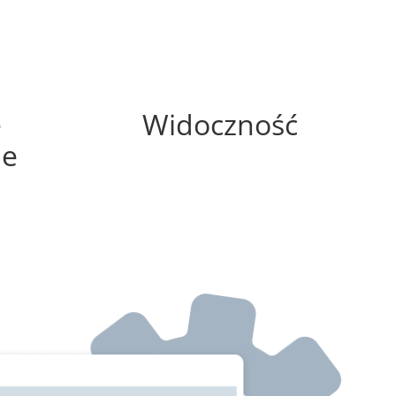
100%
e
Widoczność
ne