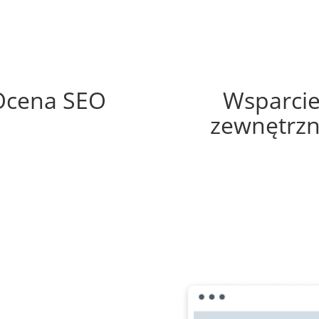
70%
10%
Ocena SEO
Wsparci
zewnętrz