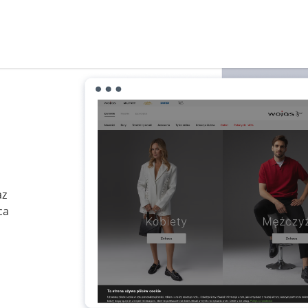
az
ca