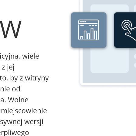
WW
icyjna, wiele
z jej
to, by z witryny
żnie od
na. Wolne
umiejscowienie
sywnej wersji
erpliwego