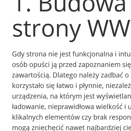
1. Budowa
strony W
Gdy strona nie jest funkcjonalna i intu
osób opuści ją przed zapoznaniem się 
zawartością. Dlatego należy zadbać o 
korzystało się łatwo i płynnie, niezale
urządzenia, na którym jest wyświetla
ładowanie, nieprawidłowa wielkość i 
klikalnych elementów czy brak respon
mogą zniechęcić nawet najbardziej ci