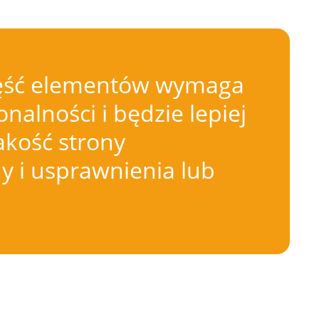
 Część elementów wymaga
nalności i będzie lepiej
akość strony
 i usprawnienia lub