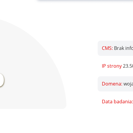
CMS:
Brak inf
%
IP strony
23.5
Domena:
woja
Data badania