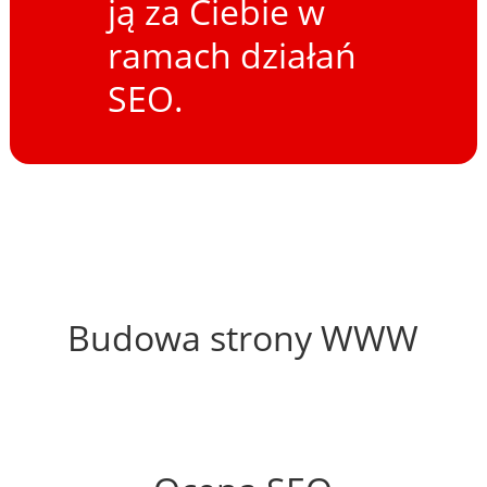
ją za Ciebie w
ramach działań
SEO.
44%
Budowa strony WWW
59%