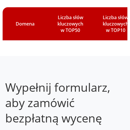
Liczba słów
Liczba słów
Domena
kluczowych
kluczowych
w TOP50
w TOP10
Wypełnij formularz,
aby zamówić
bezpłatną wycenę