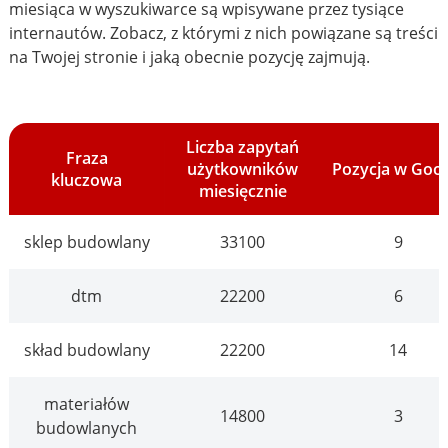
miesiąca w wyszukiwarce są wpisywane przez tysiące
internautów. Zobacz, z którymi z nich powiązane są treści
na Twojej stronie i jaką obecnie pozycję zajmują.
Liczba zapytań
Fraza
użytkowników
Pozycja w Goo
kluczowa
miesięcznie
sklep budowlany
33100
9
dtm
22200
6
skład budowlany
22200
14
materiałów
14800
3
budowlanych