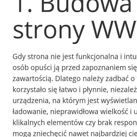
1. Budowa
strony W
Gdy strona nie jest funkcjonalna i intu
osób opuści ją przed zapoznaniem się 
zawartością. Dlatego należy zadbać o 
korzystało się łatwo i płynnie, niezale
urządzenia, na którym jest wyświetla
ładowanie, nieprawidłowa wielkość i 
klikalnych elementów czy brak respon
mogą zniechęcić nawet najbardziej ci