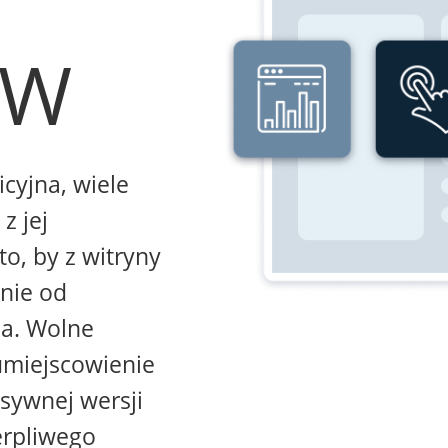
WW
icyjna, wiele
z jej
to, by z witryny
żnie od
na. Wolne
umiejscowienie
sywnej wersji
erpliwego