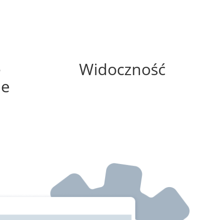
25%
e
Widoczność
ne