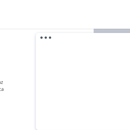
az
ca