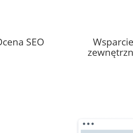
60%
20%
Ocena SEO
Wsparci
zewnętrz