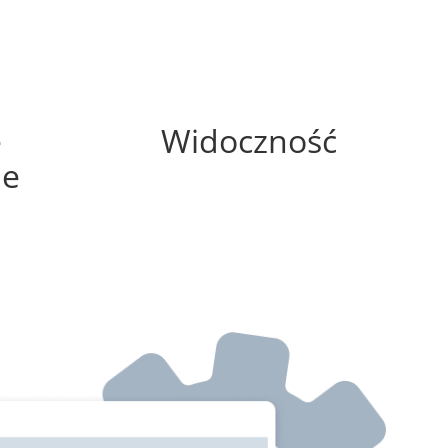
0%
e
Widoczność
ne