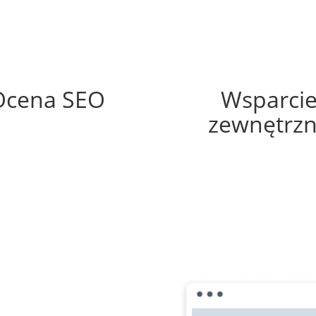
66%
35%
Ocena SEO
Wsparci
zewnętrz