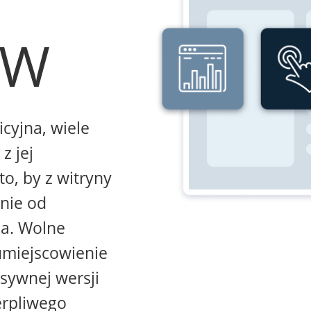
WW
icyjna, wiele
z jej
to, by z witryny
żnie od
na. Wolne
umiejscowienie
sywnej wersji
erpliwego