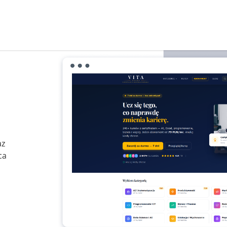
az
ca