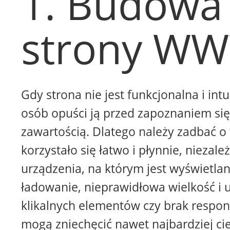
1. Budowa
strony W
Gdy strona nie jest funkcjonalna i intu
osób opuści ją przed zapoznaniem się 
zawartością. Dlatego należy zadbać o 
korzystało się łatwo i płynnie, niezale
urządzenia, na którym jest wyświetla
ładowanie, nieprawidłowa wielkość i 
klikalnych elementów czy brak respon
mogą zniechęcić nawet najbardziej ci