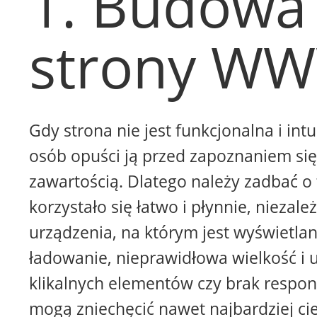
1. Budowa
strony W
Gdy strona nie jest funkcjonalna i intu
osób opuści ją przed zapoznaniem się 
zawartością. Dlatego należy zadbać o 
korzystało się łatwo i płynnie, niezale
urządzenia, na którym jest wyświetla
ładowanie, nieprawidłowa wielkość i 
klikalnych elementów czy brak respon
mogą zniechęcić nawet najbardziej ci