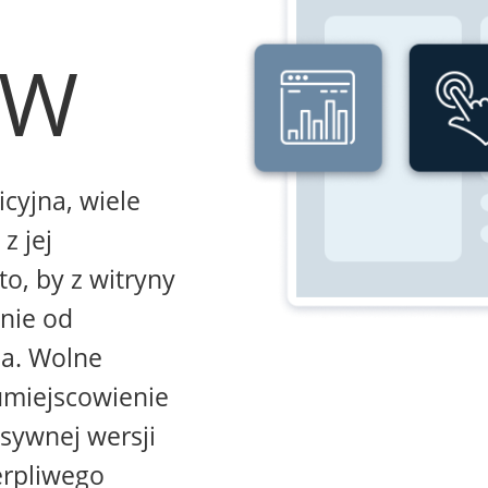
WW
icyjna, wiele
z jej
to, by z witryny
żnie od
na. Wolne
umiejscowienie
sywnej wersji
erpliwego