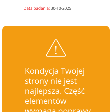
Data badania:
30-10-2025
Kondycja Twojej
strony nie jest
najlepsza. Część
elementów
wymaga poprawy.