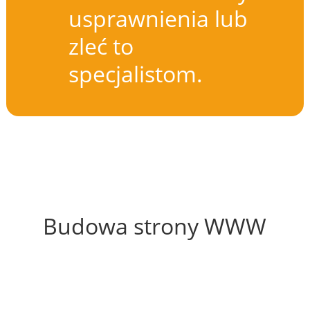
usprawnienia lub
zleć to
specjalistom.
59%
Budowa strony WWW
70%