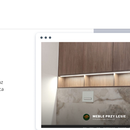
az
ca