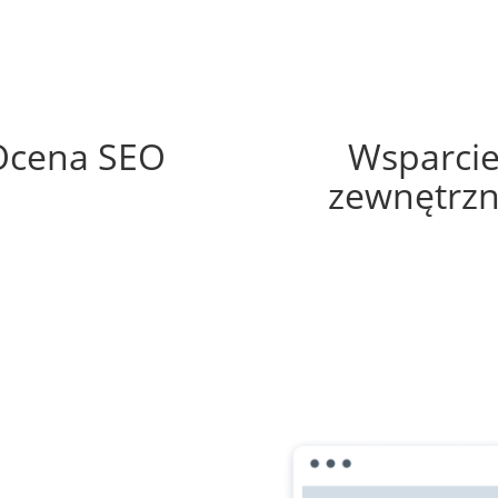
50%
35%
Ocena SEO
Wsparci
zewnętrz