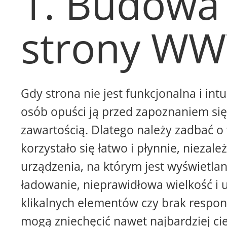
1. Budowa
strony W
Gdy strona nie jest funkcjonalna i intu
osób opuści ją przed zapoznaniem się 
zawartością. Dlatego należy zadbać o 
korzystało się łatwo i płynnie, niezale
urządzenia, na którym jest wyświetla
ładowanie, nieprawidłowa wielkość i 
klikalnych elementów czy brak respon
mogą zniechęcić nawet najbardziej ci