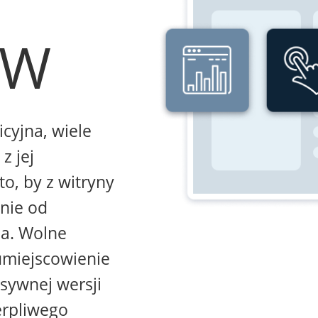
WW
icyjna, wiele
z jej
to, by z witryny
żnie od
na. Wolne
umiejscowienie
sywnej wersji
erpliwego