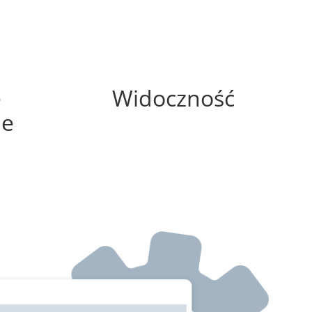
0%
e
Widoczność
ne