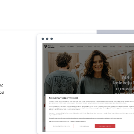
az
ca