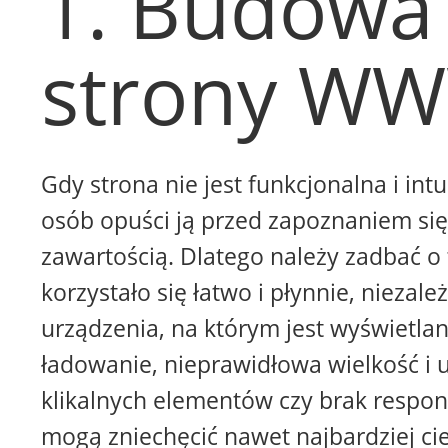
1. Budowa
strony W
Gdy strona nie jest funkcjonalna i intu
osób opuści ją przed zapoznaniem się 
zawartością. Dlatego należy zadbać o 
korzystało się łatwo i płynnie, niezale
urządzenia, na którym jest wyświetla
ładowanie, nieprawidłowa wielkość i 
klikalnych elementów czy brak respon
mogą zniechęcić nawet najbardziej ci