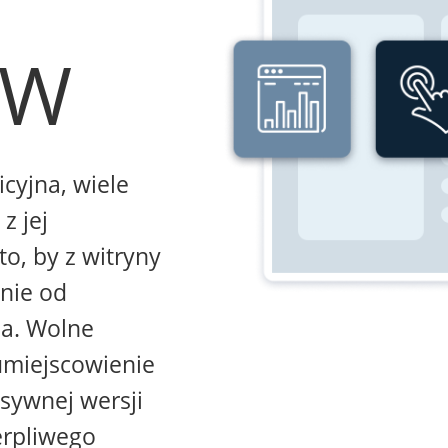
WW
icyjna, wiele
z jej
to, by z witryny
żnie od
na. Wolne
umiejscowienie
sywnej wersji
erpliwego