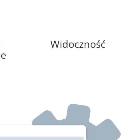
25%
e
Widoczność
ne