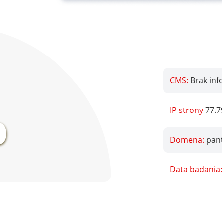
CMS:
Brak inf
%
IP strony
77.7
Domena:
pan
Data badania