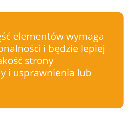
 Część elementów wymaga
nalności i będzie lepiej
akość strony
 i usprawnienia lub