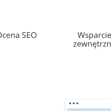
84%
70%
Ocena SEO
Wsparci
zewnętrz