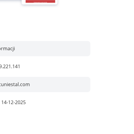
ormacji
9.221.141
tuniestal.com
:
14-12-2025