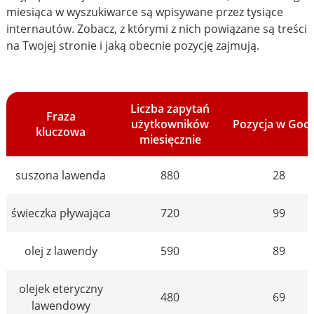
miesiąca w wyszukiwarce są wpisywane przez tysiące
internautów. Zobacz, z którymi z nich powiązane są treści
na Twojej stronie i jaką obecnie pozycję zajmują.
Liczba zapytań
Fraza
użytkowników
Pozycja w Goo
kluczowa
miesięcznie
suszona lawenda
880
28
świeczka pływająca
720
99
olej z lawendy
590
89
olejek eteryczny
480
69
lawendowy