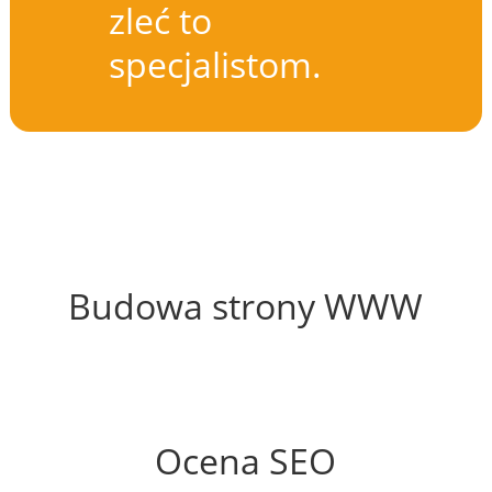
zleć to
specjalistom.
57%
Budowa strony WWW
75%
Ocena SEO