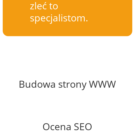
zleć to
specjalistom.
36%
Budowa strony WWW
68%
Ocena SEO