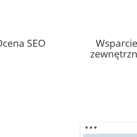
56%
35%
Ocena SEO
Wsparci
zewnętrz