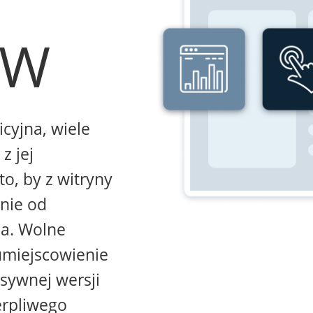
WW
icyjna, wiele
z jej
to, by z witryny
żnie od
na. Wolne
umiejscowienie
sywnej wersji
erpliwego