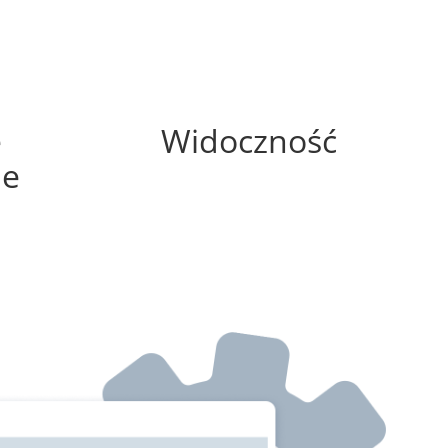
0%
e
Widoczność
ne