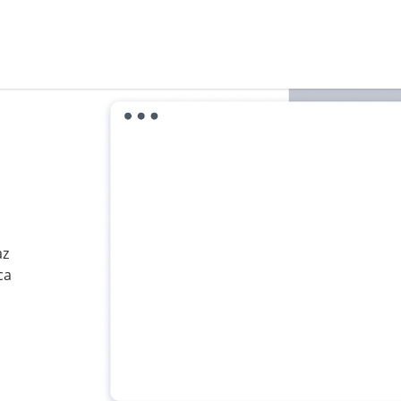
az
ca