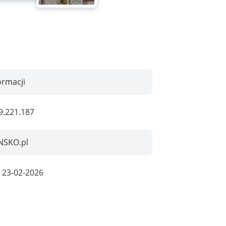
ormacji
9.221.187
NSKO.pl
:
23-02-2026