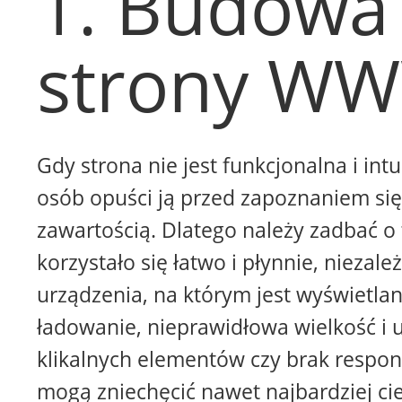
1. Budowa
strony W
Gdy strona nie jest funkcjonalna i intu
osób opuści ją przed zapoznaniem się 
zawartością. Dlatego należy zadbać o 
korzystało się łatwo i płynnie, niezale
urządzenia, na którym jest wyświetla
ładowanie, nieprawidłowa wielkość i 
klikalnych elementów czy brak respon
mogą zniechęcić nawet najbardziej ci