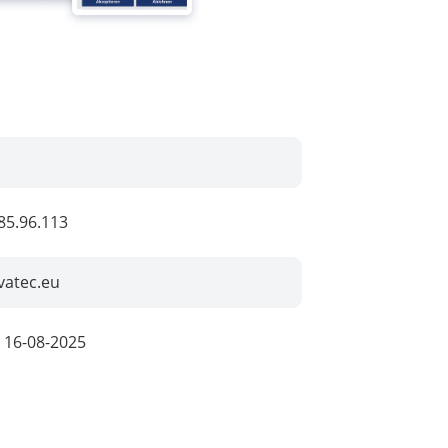
85.96.113
vatec.eu
:
16-08-2025