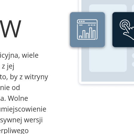
WW
icyjna, wiele
z jej
to, by z witryny
żnie od
na. Wolne
umiejscowienie
sywnej wersji
erpliwego