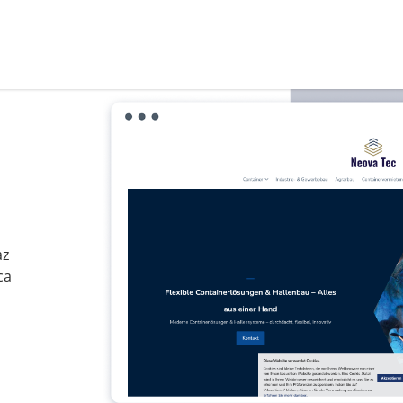
az
ca