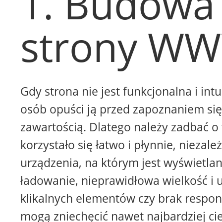
1. Budowa
strony W
Gdy strona nie jest funkcjonalna i intu
osób opuści ją przed zapoznaniem się 
zawartością. Dlatego należy zadbać o 
korzystało się łatwo i płynnie, niezale
urządzenia, na którym jest wyświetla
ładowanie, nieprawidłowa wielkość i 
klikalnych elementów czy brak respon
mogą zniechęcić nawet najbardziej ci