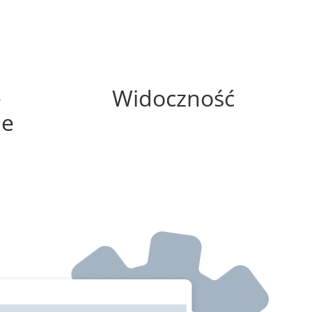
0%
e
Widoczność
ne