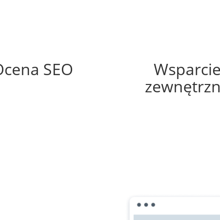
53%
35%
Ocena SEO
Wsparci
zewnętrz