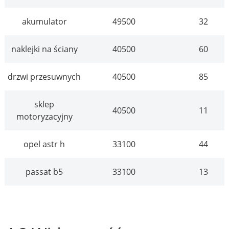
akumulator
49500
32
naklejki na ściany
40500
60
drzwi przesuwnych
40500
85
sklep
40500
11
motoryzacyjny
opel astr h
33100
44
passat b5
33100
13