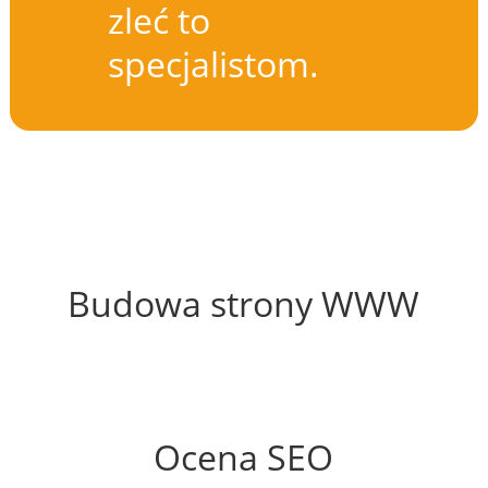
zleć to
specjalistom.
59%
Budowa strony WWW
64%
Ocena SEO