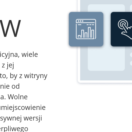
WW
icyjna, wiele
z jej
to, by z witryny
żnie od
na. Wolne
umiejscowienie
sywnej wersji
erpliwego