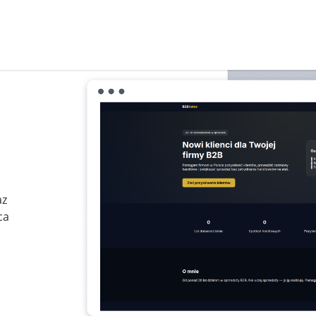
az
ca