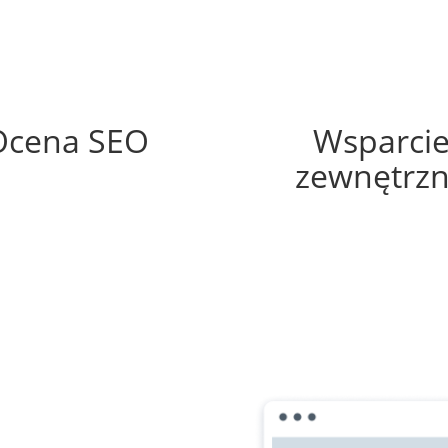
67%
15%
Ocena SEO
Wsparci
zewnętrz