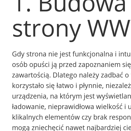
1. Budowa
strony W
Gdy strona nie jest funkcjonalna i intu
osób opuści ją przed zapoznaniem się 
zawartością. Dlatego należy zadbać o 
korzystało się łatwo i płynnie, niezale
urządzenia, na którym jest wyświetla
ładowanie, nieprawidłowa wielkość i 
klikalnych elementów czy brak respon
mogą zniechęcić nawet najbardziej ci