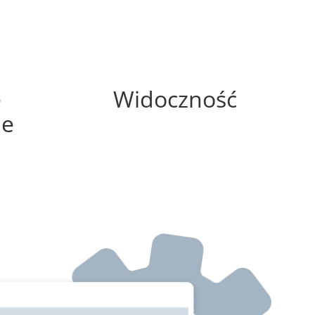
0%
e
Widoczność
ne