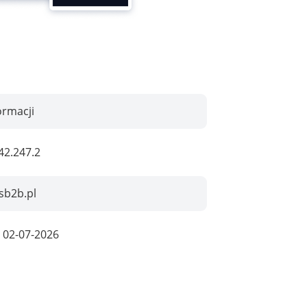
ormacji
42.247.2
sb2b.pl
:
02-07-2026