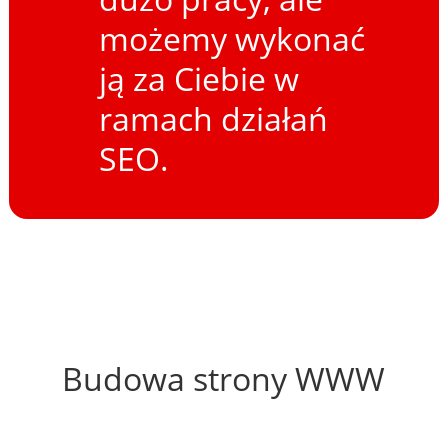
możemy wykonać
ją za Ciebie w
ramach działań
SEO.
58%
Budowa strony WWW