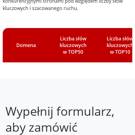
konkurencyjnymi stronami pod względem liczby słów
kluczowych i szacowanego ruchu.
Liczba słów
Liczba słów
Domena
kluczowych
kluczowych
w TOP50
w TOP10
Wypełnij formularz,
aby zamówić