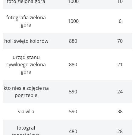
foto zielona góra
1000
10
fotografia zielona
1000
6
góra
holi święto kolorów
880
70
urząd stanu
cywilnego zielona
880
21
góra
kto niesie zdjęcie na
590
24
pogrzebie
via villa
590
38
fotograf
480
28