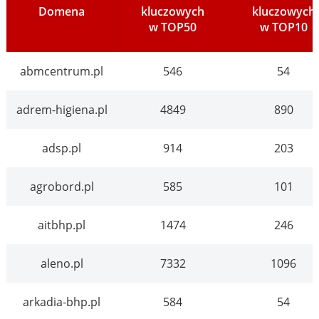
Domena
kluczowych
kluczowych
w TOP50
w TOP10
abmcentrum.pl
546
54
adrem-higiena.pl
4849
890
adsp.pl
914
203
agrobord.pl
585
101
aitbhp.pl
1474
246
aleno.pl
7332
1096
arkadia-bhp.pl
584
54