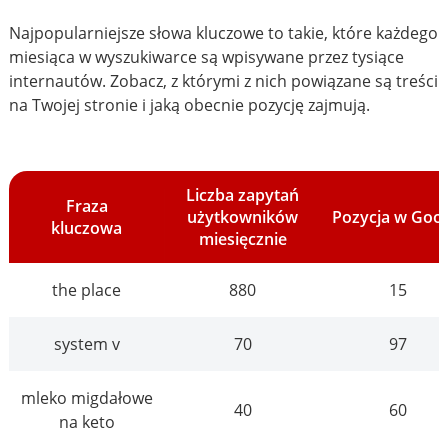
Najpopularniejsze słowa kluczowe to takie, które każdego
miesiąca w wyszukiwarce są wpisywane przez tysiące
internautów. Zobacz, z którymi z nich powiązane są treści
na Twojej stronie i jaką obecnie pozycję zajmują.
Liczba zapytań
Fraza
użytkowników
Pozycja w Goo
kluczowa
miesięcznie
the place
880
15
system v
70
97
mleko migdałowe
40
60
na keto