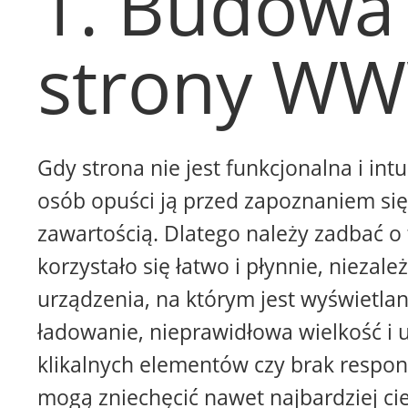
1. Budowa
strony W
Gdy strona nie jest funkcjonalna i intu
osób opuści ją przed zapoznaniem się 
zawartością. Dlatego należy zadbać o 
korzystało się łatwo i płynnie, niezale
urządzenia, na którym jest wyświetla
ładowanie, nieprawidłowa wielkość i 
klikalnych elementów czy brak respon
mogą zniechęcić nawet najbardziej ci