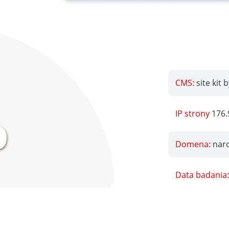
CMS:
site kit 
%
IP strony
176.
Domena:
naro
Data badania