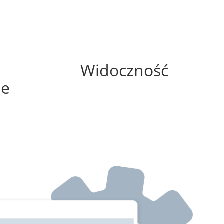
100%
e
Widoczność
ne