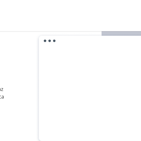
az
ca