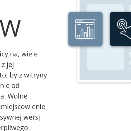
WW
icyjna, wiele
z jej
to, by z witryny
żnie od
na. Wolne
umiejscowienie
sywnej wersji
erpliwego