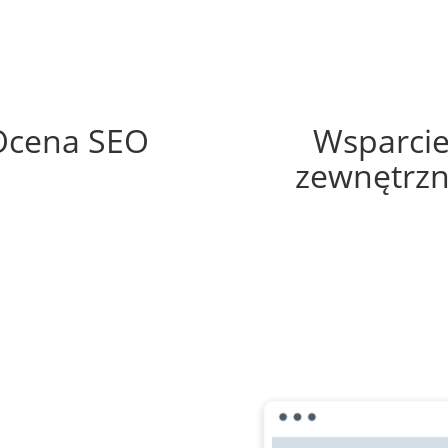
51%
60%
Ocena SEO
Wsparci
zewnętrz