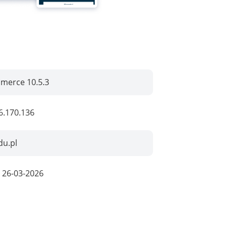
erce 10.5.3
6.170.136
du.pl
:
26-03-2026