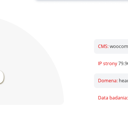
CMS:
woocomm
%
IP strony
79.9
Domena:
hea
Data badania