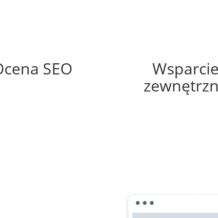
54%
50%
Ocena SEO
Wsparci
zewnętrz