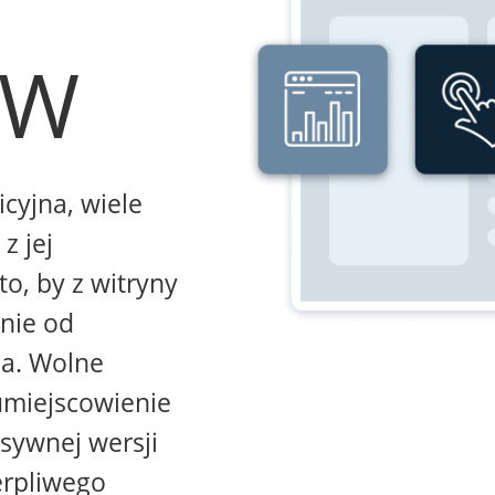
WW
icyjna, wiele
z jej
to, by z witryny
żnie od
na. Wolne
umiejscowienie
sywnej wersji
erpliwego