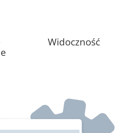
0%
e
Widoczność
ne