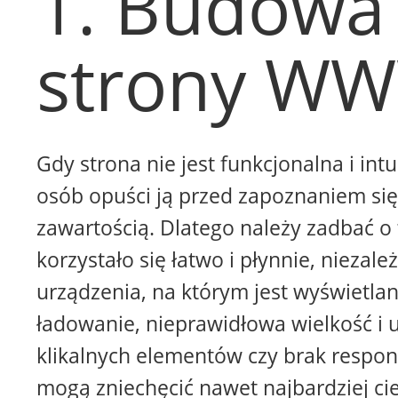
1. Budowa
strony W
Gdy strona nie jest funkcjonalna i intu
osób opuści ją przed zapoznaniem się 
zawartością. Dlatego należy zadbać o 
korzystało się łatwo i płynnie, niezale
urządzenia, na którym jest wyświetla
ładowanie, nieprawidłowa wielkość i 
klikalnych elementów czy brak respon
mogą zniechęcić nawet najbardziej ci