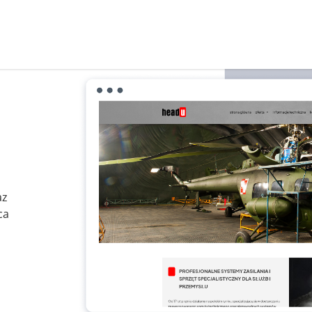
az
ca