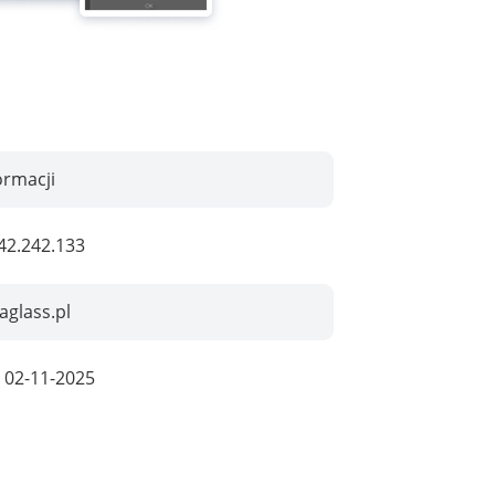
ormacji
42.242.133
glass.pl
:
02-11-2025