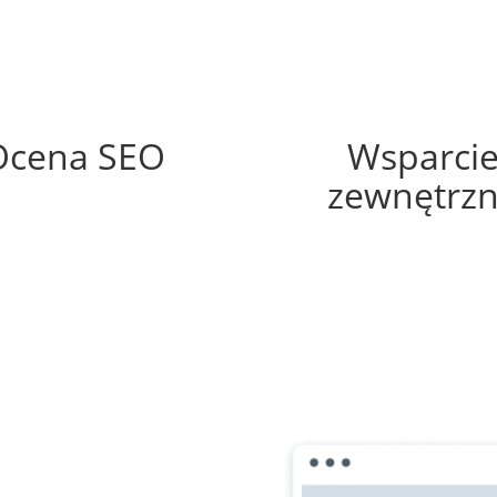
94%
60%
Ocena SEO
Wsparci
zewnętrz