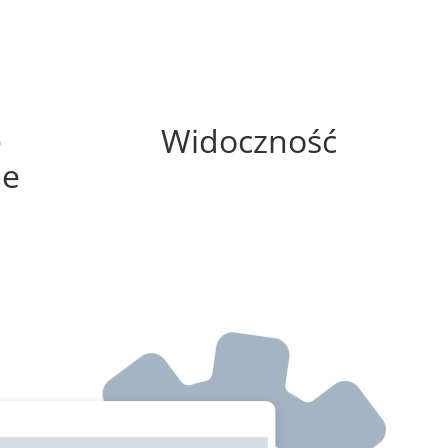
75%
e
Widoczność
ne