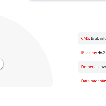
CMS:
Brak inf
%
IP strony
46.2
Domena:
anwa
Data badania