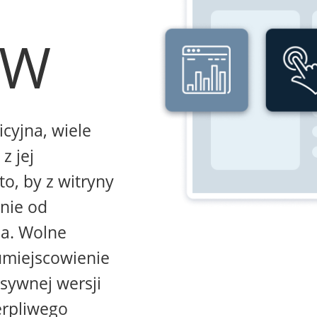
WW
icyjna, wiele
z jej
to, by z witryny
żnie od
na. Wolne
umiejscowienie
sywnej wersji
erpliwego