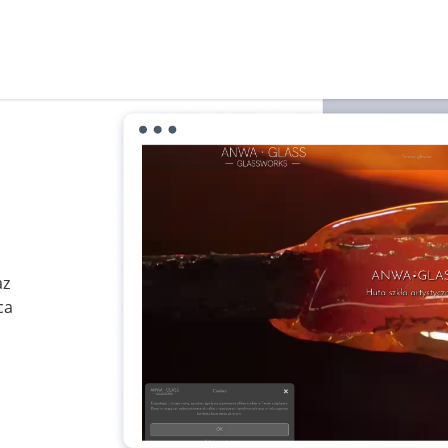
az
ca