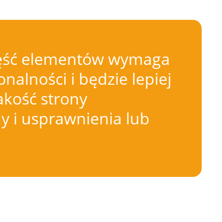
 Część elementów wymaga
nalności i będzie lepiej
akość strony
 i usprawnienia lub