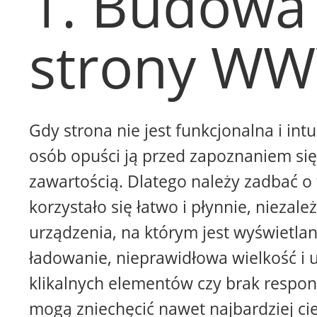
1. Budowa
strony W
Gdy strona nie jest funkcjonalna i intu
osób opuści ją przed zapoznaniem się 
zawartością. Dlatego należy zadbać o 
korzystało się łatwo i płynnie, niezale
urządzenia, na którym jest wyświetla
ładowanie, nieprawidłowa wielkość i 
klikalnych elementów czy brak respon
mogą zniechęcić nawet najbardziej ci