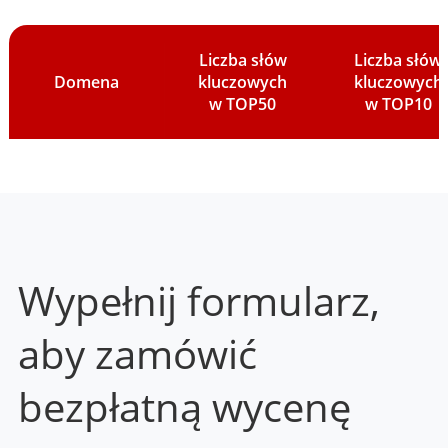
Liczba słów
Liczba słów
Domena
kluczowych
kluczowych
w TOP50
w TOP10
Wypełnij formularz,
aby zamówić
bezpłatną wycenę