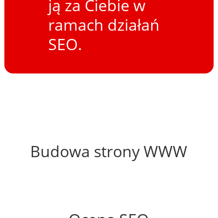
ją za Ciebie w
ramach działań
SEO.
44%
Budowa strony WWW
55%