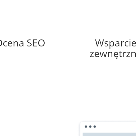
52%
35%
Ocena SEO
Wsparci
zewnętrz