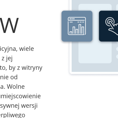
WW
icyjna, wiele
z jej
to, by z witryny
żnie od
na. Wolne
umiejscowienie
sywnej wersji
erpliwego