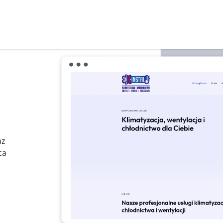
az
ca