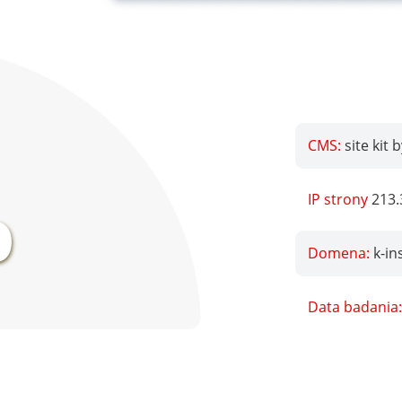
CMS:
site kit 
%
IP strony
213.
Domena:
k-in
Data badania