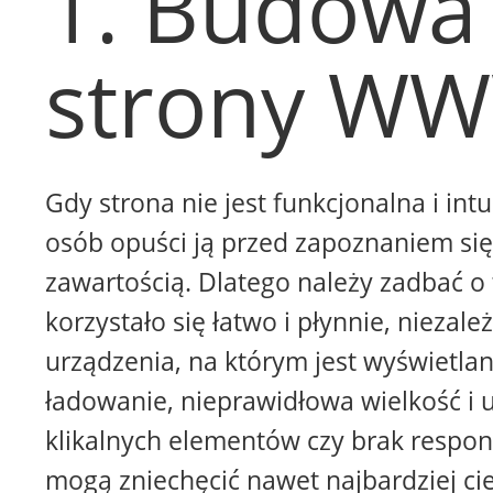
1. Budowa
strony W
Gdy strona nie jest funkcjonalna i intu
osób opuści ją przed zapoznaniem się 
zawartością. Dlatego należy zadbać o 
korzystało się łatwo i płynnie, niezale
urządzenia, na którym jest wyświetla
ładowanie, nieprawidłowa wielkość i 
klikalnych elementów czy brak respon
mogą zniechęcić nawet najbardziej ci