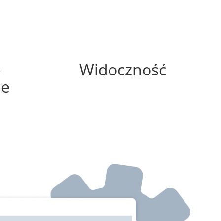
0%
e
Widoczność
ne