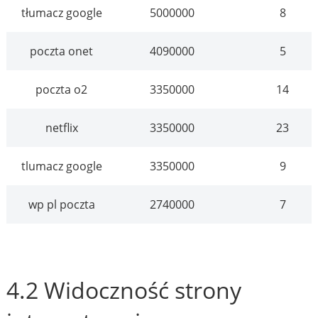
tłumacz google
5000000
8
poczta onet
4090000
5
poczta o2
3350000
14
netflix
3350000
23
tlumacz google
3350000
9
wp pl poczta
2740000
7
4.2 Widoczność strony