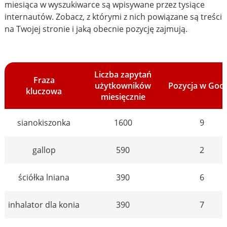
miesiąca w wyszukiwarce są wpisywane przez tysiące
internautów. Zobacz, z którymi z nich powiązane są treści
na Twojej stronie i jaką obecnie pozycję zajmują.
Liczba zapytań
Fraza
użytkowników
Pozycja w Goo
kluczowa
miesięcznie
sianokiszonka
1600
9
gallop
590
2
ściółka lniana
390
6
inhalator dla konia
390
7