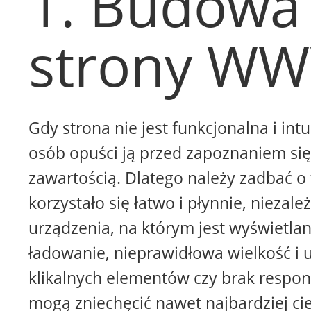
1. Budowa
strony W
Gdy strona nie jest funkcjonalna i intu
osób opuści ją przed zapoznaniem się 
zawartością. Dlatego należy zadbać o 
korzystało się łatwo i płynnie, niezale
urządzenia, na którym jest wyświetla
ładowanie, nieprawidłowa wielkość i 
klikalnych elementów czy brak respon
mogą zniechęcić nawet najbardziej ci