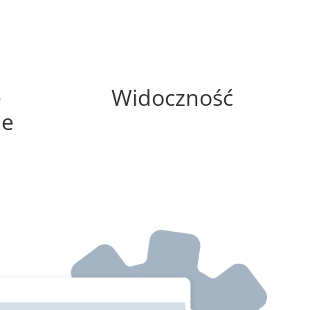
0%
e
Widoczność
ne