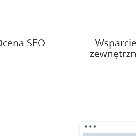
50%
35%
Ocena SEO
Wsparci
zewnętrz