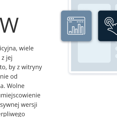
WW
icyjna, wiele
z jej
to, by z witryny
żnie od
na. Wolne
umiejscowienie
sywnej wersji
erpliwego