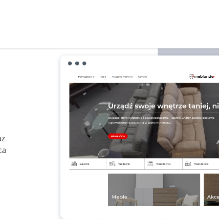
az
ca