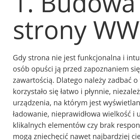
1. Budowa
strony W
Gdy strona nie jest funkcjonalna i intu
osób opuści ją przed zapoznaniem się 
zawartością. Dlatego należy zadbać o 
korzystało się łatwo i płynnie, niezale
urządzenia, na którym jest wyświetla
ładowanie, nieprawidłowa wielkość i 
klikalnych elementów czy brak respon
mogą zniechęcić nawet najbardziej ci