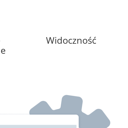
75%
e
Widoczność
ne