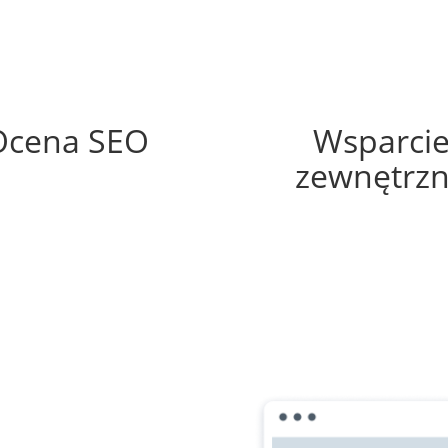
58%
10%
Ocena SEO
Wsparci
zewnętrz