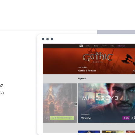
az
ca